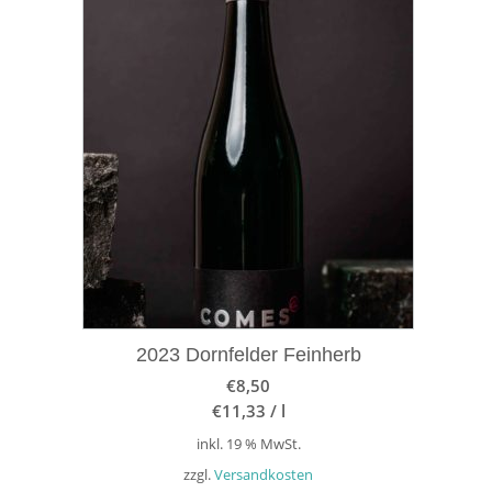
2023 Dornfelder Feinherb
€
8,50
€
11,33
/
l
inkl. 19 % MwSt.
zzgl.
Versandkosten