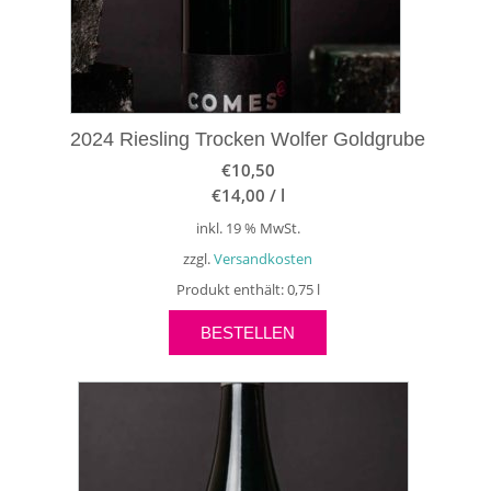
2024 Riesling Trocken Wolfer Goldgrube
€
10,50
€
14,00
/
l
inkl. 19 % MwSt.
zzgl.
Versandkosten
Produkt enthält: 0,75
l
BESTELLEN