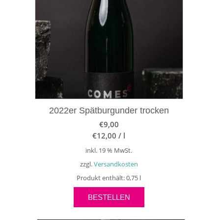
2022er Spätburgunder trocken
€
9,00
€
12,00
/
l
inkl. 19 % MwSt.
zzgl.
Versandkosten
Produkt enthält: 0,75
l
BESTELLEN