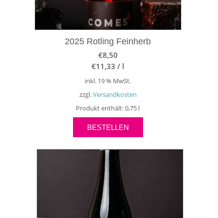
2025 Rotling Feinherb
€
8,50
€
11,33
/
l
inkl. 19 % MwSt.
zzgl.
Versandkosten
Produkt enthält: 0,75
l
BESTELLEN