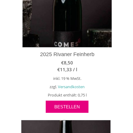
2025 Rivaner Feinherb
€
8,50
€
11,33
/
l
inkl. 19 % MwSt.
zzgl.
Versandkosten
Produkt enthält: 0,75
l
BESTELLEN