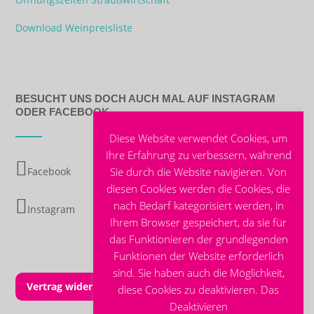
Download Weinpreisliste
BESUCHT UNS DOCH AUCH MAL AUF INSTAGRAM
ODER FACEBOOK
Diese Website verwendet Cookies, um
Ihre Erfahrung zu verbessern, während
Sie durch die Website navigieren. Von
Facebook
diesen Cookies werden die Cookies, die
nach Bedarf kategorisiert werden, in
Instagram
Ihrem Browser gespeichert, da sie für
das Funktionieren der grundlegenden
Funktionen der Website erforderlich
sind. Sie haben auch die Möglichkeit,
Vertrag widerrufen
diese Cookies zu deaktivieren. Das
Deaktivieren