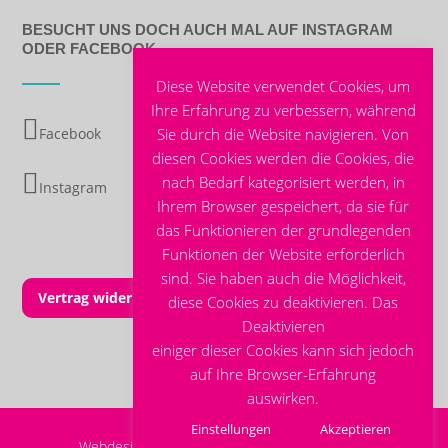
BESUCHT UNS DOCH AUCH MAL AUF INSTAGRAM
ODER FACEBOOK
Diese Website verwendet Cookies, um
Ihre Erfahrung zu verbessern, während
Sie durch die Website navigieren. Von
Facebook
diesen Cookies werden die Cookies, die
nach Bedarf kategorisiert werden, in
Instagram
Ihrem Browser gespeichert, da sie für
das Funktionieren der grundlegenden
Funktionen der Website erforderlich
sind. Sie haben auch die Möglichkeit,
Vertrag widerrufen
diese Cookies zu deaktivieren. Das
Deaktivieren
einiger dieser Cookies kann sich jedoch
auf Ihre Browser-Erfahrung
auswirken.
Einstellungen
Akzeptieren
Webdesign made with ♡
by Designart Agentur