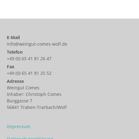
E-Mail
info@weingut-comes-wolf.de
Telefon
+49 (0) 65 41 81 26 47
Fax
+49 (0) 65 41 81 25 52
Adresse
Weingut Comes
Inhaber: Christoph Comes
Burggasse 7
56841 Traben-Trarbach/Wolf
Impressum
Datenschutzerklärung