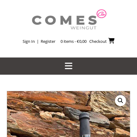
Skip
to
content
Sign In | Register
0 items - €0,00
Checkout