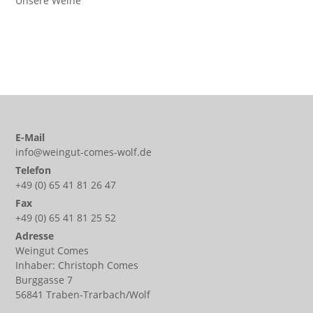
Unsere Weine
E-Mail
info@weingut-comes-wolf.de
Telefon
+49 (0) 65 41 81 26 47
Fax
+49 (0) 65 41 81 25 52
Adresse
Weingut Comes
Inhaber: Christoph Comes
Burggasse 7
56841 Traben-Trarbach/Wolf