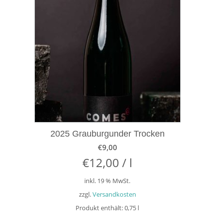
2025 Grauburgunder Trocken
€
9,00
€
12,00
/
l
inkl. 19 % MwSt.
zzgl.
Versandkosten
Produkt enthält: 0,75
l