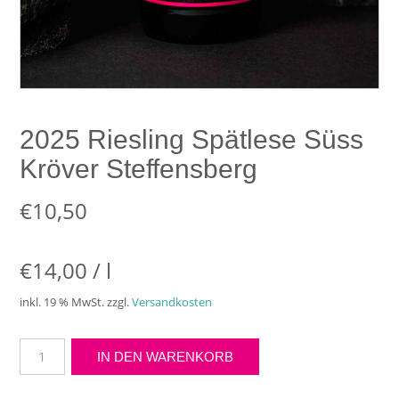
2025 Riesling Spätlese Süss
Kröver Steffensberg
€
10,50
€
14,00
/
l
inkl. 19 % MwSt.
zzgl.
Versandkosten
2025
IN DEN WARENKORB
Riesling
Spätlese