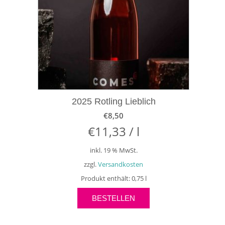
2025 Rotling Lieblich
€
8,50
€
11,33
/
l
inkl. 19 % MwSt.
zzgl.
Versandkosten
Produkt enthält: 0,75
l
BESTELLEN