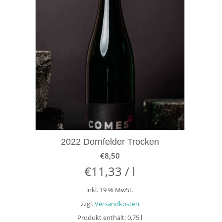
2022 Dornfelder Trocken
€
8,50
€
11,33
/
l
inkl. 19 % MwSt.
zzgl.
Versandkosten
Produkt enthält: 0,75
l