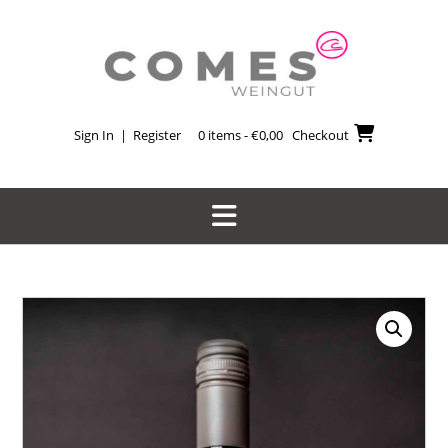
Skip
to
content
Sign In | Register
0 items - €0,00
Checkout